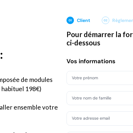
Client
Règleme
01
02
Pour démarrer la for
ci-dessous
:
Vos informations
Votre prénom
omposée de modules
f habituel 198€)
Votre nom de famille
staller ensemble votre
Votre adresse email